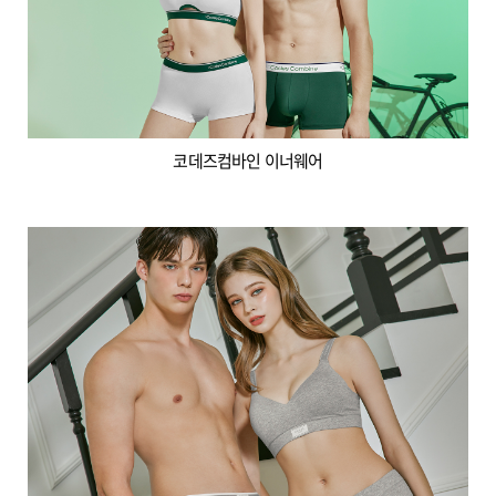
코데즈컴바인 이너웨어