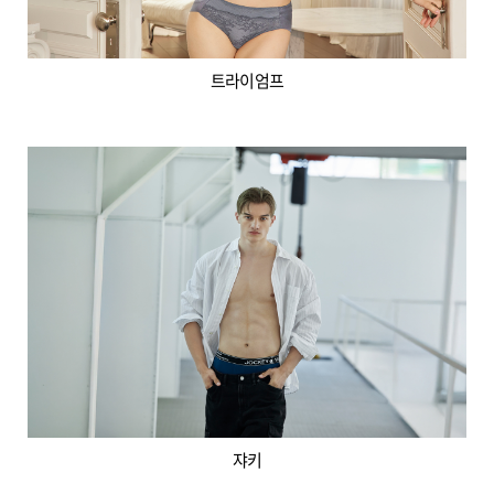
트라이엄프
쟈키